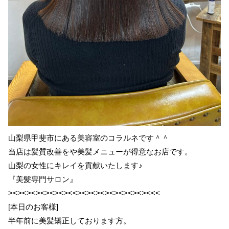
山梨県甲斐市にある美容室のコラルネです＾＾
当店は髪質改善をや美髪メニューが得意なお店です。
山梨の女性にキレイを貢献いたします♪
『美髪専門サロン』
><><><><><><><<><><><><><><><><<<
[本日のお客様]
半年前に美髪矯正しております方。